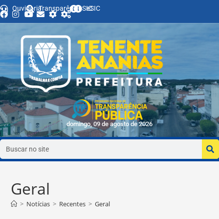
o
Ouvidoria
Transparência
SIC
eSIC
conteúdo
domingo, 09 de agosto de 2026
Geral
>
Notícias
>
Recentes
>
Geral